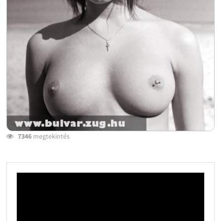
7346
megtekintés