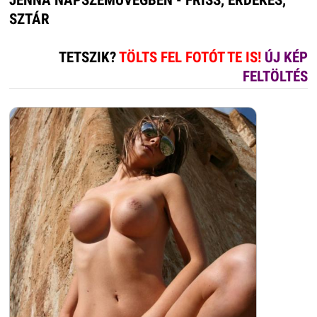
JENNA NAPSZEMÜVEGBEN - FRISS, ÉRDEKES,
SZTÁR
TETSZIK?
TÖLTS FEL FOTÓT TE IS!
ÚJ KÉP
FELTÖLTÉS