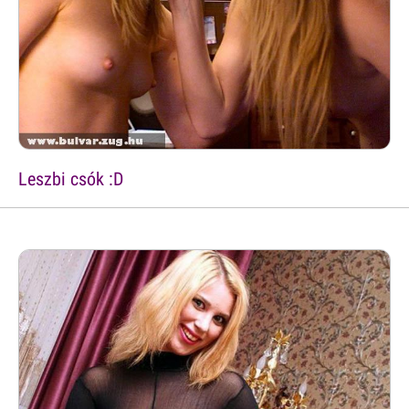
Leszbi csók :D