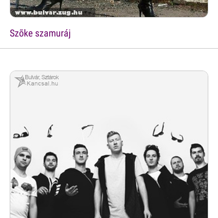
Szõke szamuráj