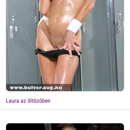
Laura az öltözõben