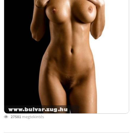
27581
megtekintés