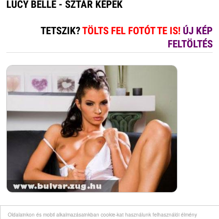
LUCY BELLE - SZTÁR KÉPEK
TETSZIK?
TÖLTS FEL FOTÓT TE IS!
ÚJ KÉP
FELTÖLTÉS
Oldalainkon és mobil alkalmazásainkban cookie-kat használunk felhasználói élmény