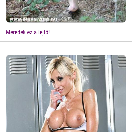
Meredek ez a lejtõ!