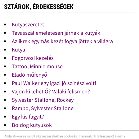
SZTÁROK, ÉRDEKESSÉGEK
Kutyaszeretet
Tavasszal emeletesen járnak a kutyák
Az ikrek egymás kezét fogva jöttek a világra
Kutya
Fogorvosi kezelés
Tattoo, Minnie mouse
Eladó műfenyő
Paul Walker egy igazi jó színész volt!
Vajon ki lehet Ő? Valaki felismeri?
Sylvester Stallone, Rockey
Rambo, Sylvester Stallone
Egy kis fagyit?
Boldog kutyusok
Macska pulóver
Oldalainkon és mobil alkalmazásainkban cookie-kat használunk felhasználói élmény