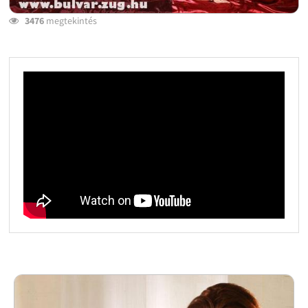
3476
megtekintés