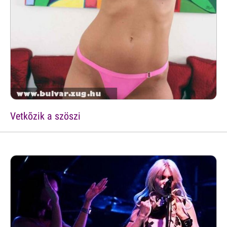
Vetkõzik a szöszi