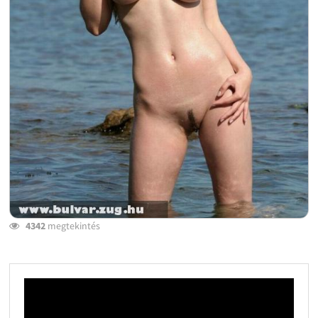
4342
megtekintés