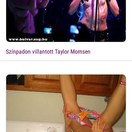
Színpadon villantott Taylor Momsen