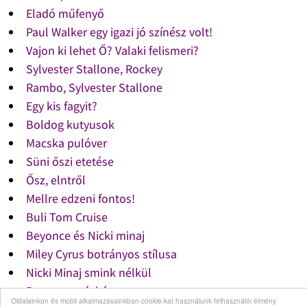
Eladó műfenyő
Paul Walker egy igazi jó színész volt!
Vajon ki lehet Ő? Valaki felismeri?
Sylvester Stallone, Rockey
Rambo, Sylvester Stallone
Egy kis fagyit?
Boldog kutyusok
Macska pulóver
Süni őszi etetése
Ősz, elntről
Mellre edzeni fontos!
Buli Tom Cruise
Beyonce és Nicki minaj
Miley Cyrus botrányos stílusa
Nicki Minaj smink nélkül
Beyonce másként
Oldalainkon és mobil alkalmazásainkban cookie-kat használunk felhasználói élmény