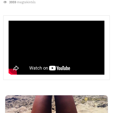
3959
megtekintés