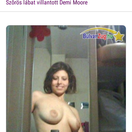
Szõrös lábat villantott Demi Moore