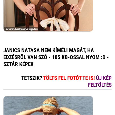
JANICS NATASA NEM KÍMÉLI MAGÁT, HA
EDZÉSRÕL VAN SZÓ - 105 KB-OSSAL NYOM :D -
SZTÁR KÉPEK
TETSZIK?
TÖLTS FEL FOTÓT TE IS!
ÚJ KÉP
FELTÖLTÉS