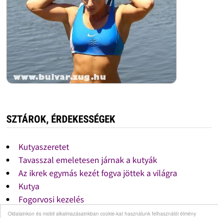
SZTÁROK, ÉRDEKESSÉGEK
Kutyaszeretet
Tavasszal emeletesen járnak a kutyák
Az ikrek egymás kezét fogva jöttek a világra
Kutya
Fogorvosi kezelés
Tattoo, Minnie mouse
Oldalainkon és mobil alkalmazásainkban cookie-kat használunk felhasználói élmény