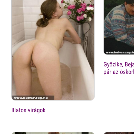
Gyõzike, Bej
pár az õsko
Illatos virágok