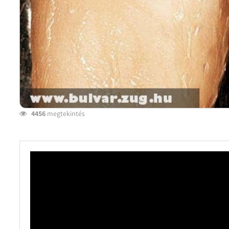
4456
megtekintés