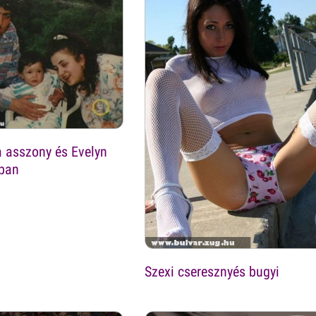
a asszony és Evelyn
rban
Szexi cseresznyés bugyi