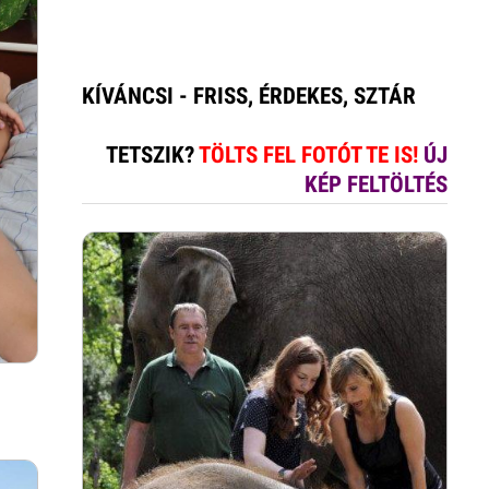
KÍVÁNCSI - FRISS, ÉRDEKES, SZTÁR
TETSZIK?
TÖLTS FEL FOTÓT TE IS!
ÚJ
KÉP FELTÖLTÉS