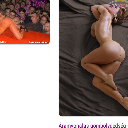
Áramvonalas gömbölydedség