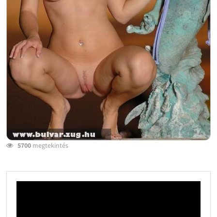
5700
megtekintés