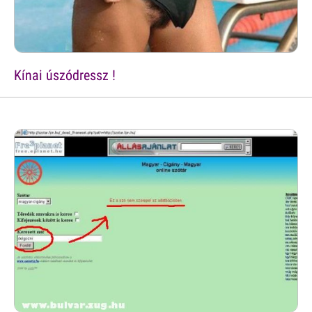
Kínai úszódressz !