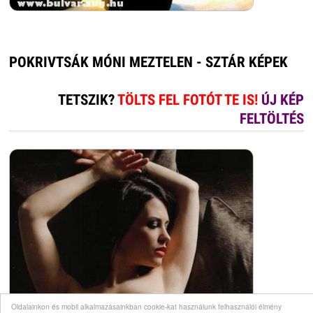
POKRIVTSÁK MÓNI MEZTELEN - SZTÁR KÉPEK
TETSZIK?
TÖLTS FEL FOTÓT TE IS!
ÚJ KÉP
FELTÖLTÉS
Oldalainkon és mobil alkalmazásainkban cookie-kat használunk felhasználói élmény