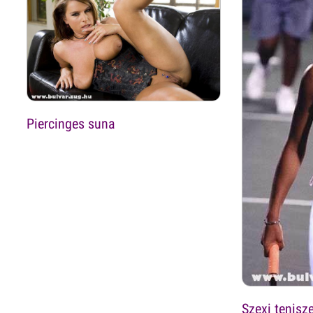
Piercinges suna
Szexi tenisz