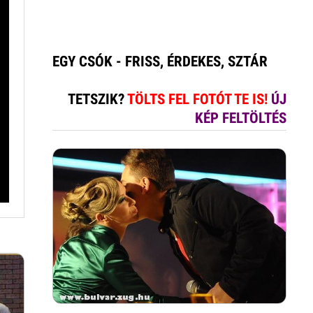
EGY CSÓK - FRISS, ÉRDEKES, SZTÁR
TETSZIK?
TÖLTS FEL FOTÓT TE IS!
ÚJ
KÉP FELTÖLTÉS