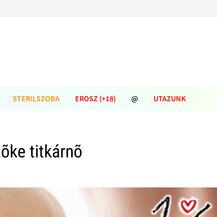
STERILSZOBA
EROSZ (+18)
@
UTAZUNK
õke titkárnõ