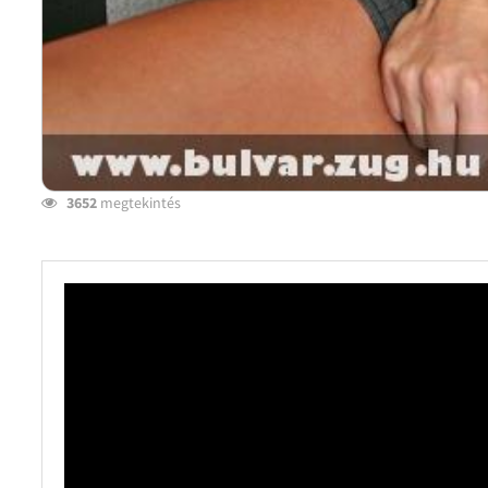
3652
megtekintés