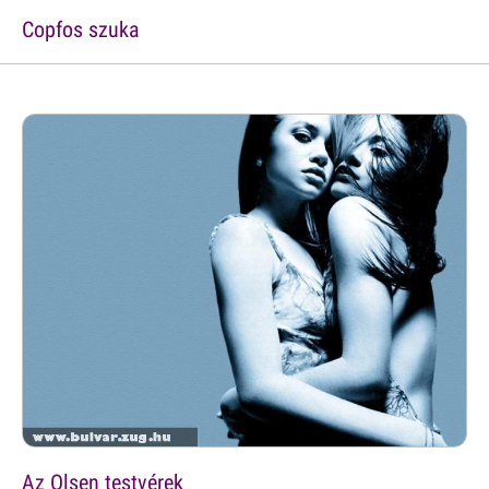
Copfos szuka
Az Olsen testvérek