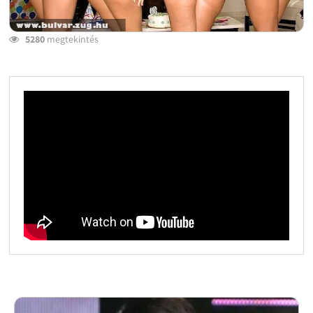
5280
megtekintés