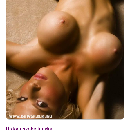
Ördögi szöke lányka