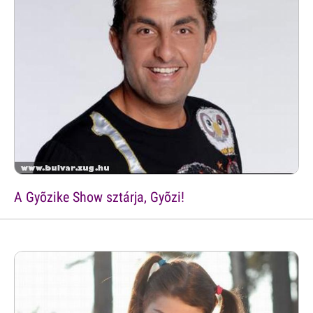
A Gyõzike Show sztárja, Gyõzi!