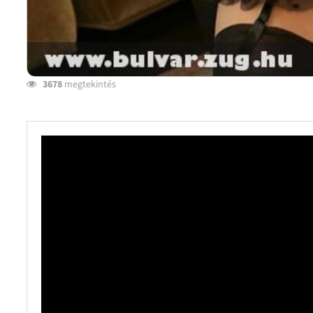
3678
megtekintés