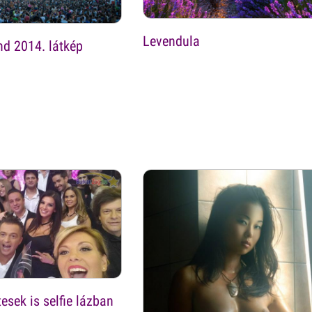
Levendula
d 2014. látkép
esek is selfie lázban