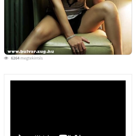
6264
megtekintés