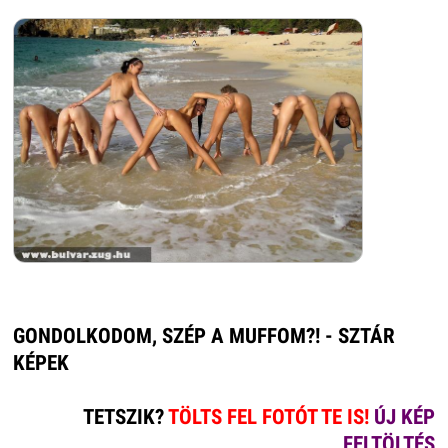
GONDOLKODOM, SZÉP A MUFFOM?! - SZTÁR
KÉPEK
TETSZIK?
TÖLTS FEL FOTÓT TE IS!
ÚJ KÉP
FELTÖLTÉS