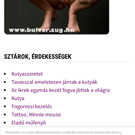
SZTÁROK, ÉRDEKESSÉGEK
Kutyaszeretet
Tavasszal emeletesen járnak a kutyák
Az ikrek egymás kezét fogva jöttek a világra
Kutya
Fogorvosi kezelés
Tattoo, Minnie mouse
Eladó műfenyő
Paul Walker egy igazi jó színész volt!
Oldalainkon és mobil alkalmazásainkban cookie-kat használunk felhasználói élmény