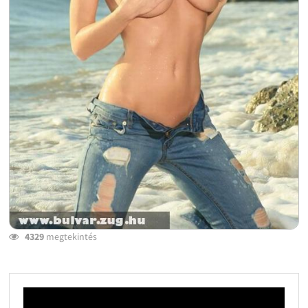
4329
megtekintés