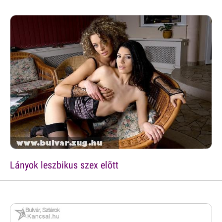
Lányok leszbikus szex elõtt