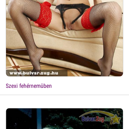
Szexi fehérnemûben