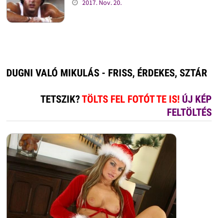
2017. Nov. 20.
DUGNI VALÓ MIKULÁS - FRISS, ÉRDEKES, SZTÁR
TETSZIK?
TÖLTS FEL FOTÓT TE IS!
ÚJ KÉP
FELTÖLTÉS