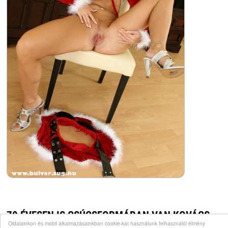
70 ÉVESEN IS CSÚCSFORMÁBAN VAN KOVÁCS
Oldalainkon és mobil alkalmazásainkban cookie-kat használunk felhasználói élmény