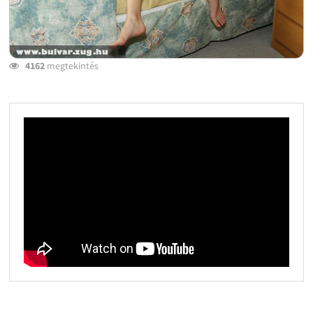
4162
megtekintés