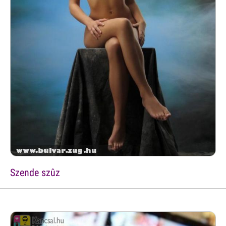
Szende szûz