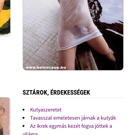
SZTÁROK, ÉRDEKESSÉGEK
Kutyaszeretet
Tavasszal emeletesen járnak a kutyák
Az ikrek egymás kezét fogva jöttek a
világra