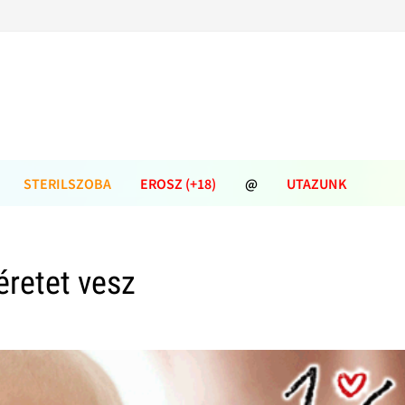
STERILSZOBA
EROSZ (+18)
@
UTAZUNK
retet vesz