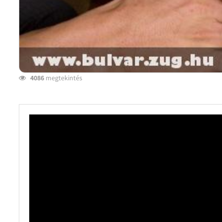
4086
megtekintés