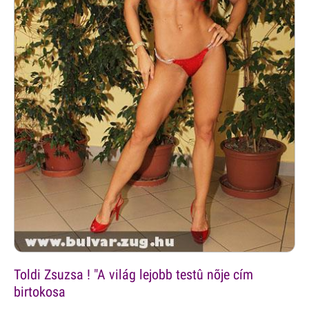
Toldi Zsuzsa ! "A világ lejobb testû nõje cím
birtokosa