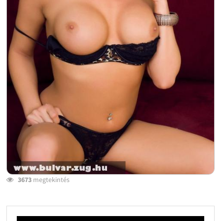
3673
megtekintés