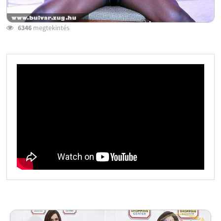
6346
megtekintés