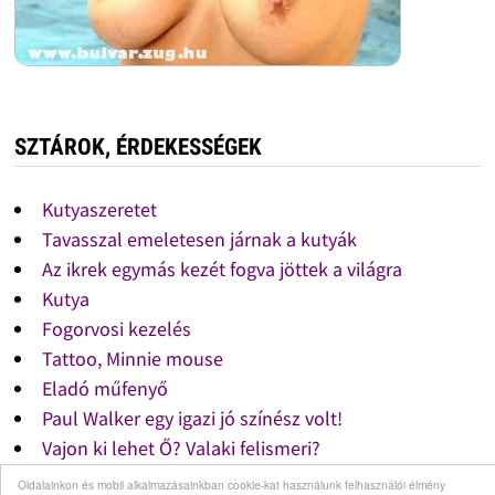
SZTÁROK, ÉRDEKESSÉGEK
Kutyaszeretet
Tavasszal emeletesen járnak a kutyák
Az ikrek egymás kezét fogva jöttek a világra
Kutya
Fogorvosi kezelés
Tattoo, Minnie mouse
Eladó műfenyő
Paul Walker egy igazi jó színész volt!
Vajon ki lehet Ő? Valaki felismeri?
Sylvester Stallone, Rockey
Oldalainkon és mobil alkalmazásainkban cookie-kat használunk felhasználói élmény