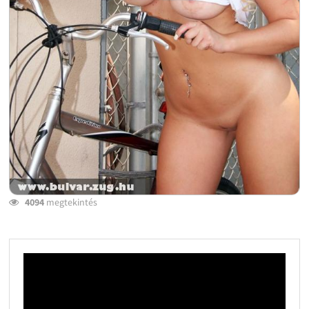
4094
megtekintés