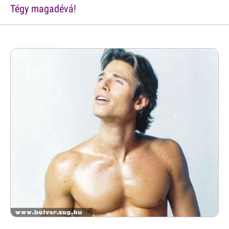
Tégy magadévá!