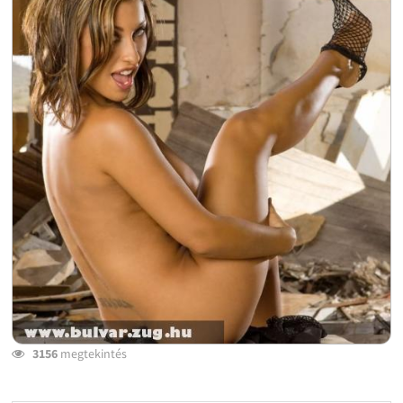
3156
megtekintés