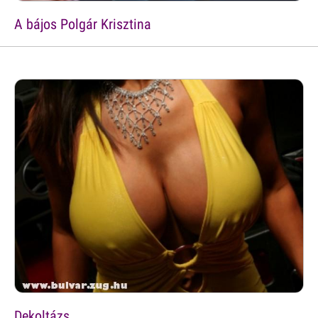
A bájos Polgár Krisztina
Dekoltázs