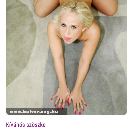
Kívánós szöszke