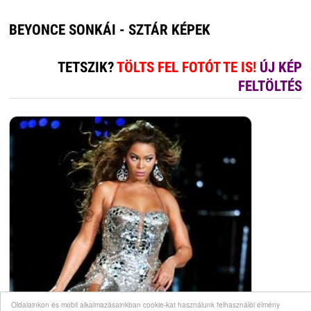
BEYONCE SONKÁI - SZTÁR KÉPEK
TETSZIK?
TÖLTS FEL FOTÓT TE IS!
ÚJ KÉP
FELTÖLTÉS
Oldalainkon és mobil alkalmazásainkban cookie-kat használunk felhasználói élmény