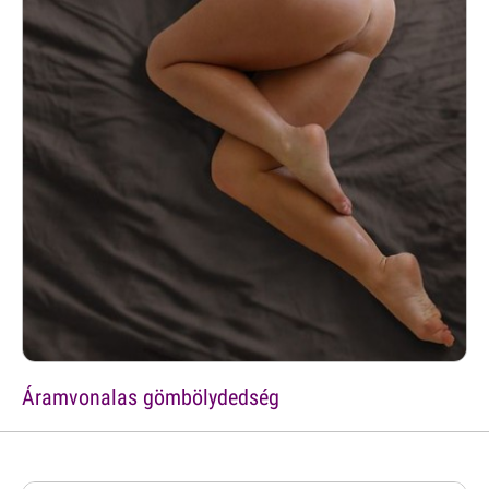
Áramvonalas gömbölydedség