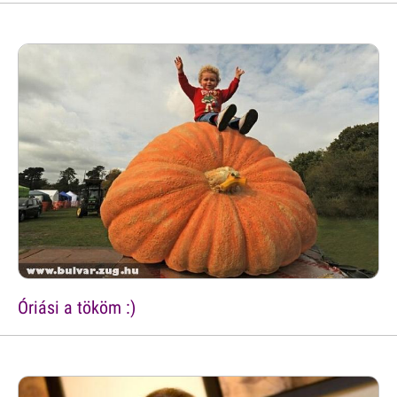
Óriási a tököm :)