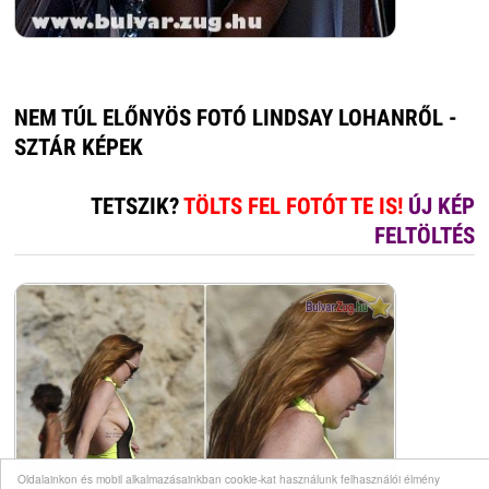
NEM TÚL ELŐNYÖS FOTÓ LINDSAY LOHANRŐL -
SZTÁR KÉPEK
TETSZIK?
TÖLTS FEL FOTÓT TE IS!
ÚJ KÉP
FELTÖLTÉS
Oldalainkon és mobil alkalmazásainkban cookie-kat használunk felhasználói élmény