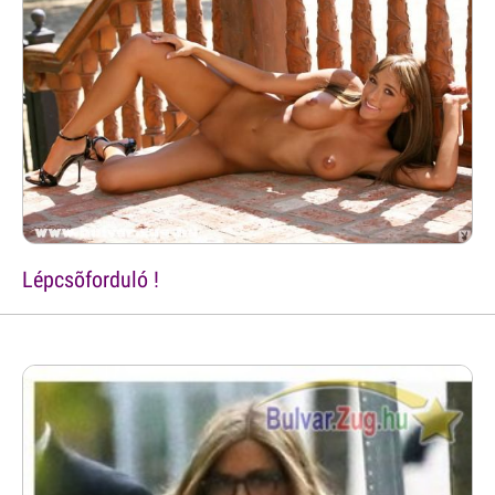
Lépcsõforduló !