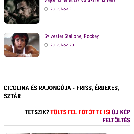
Vajon ki lehet Ő? Valaki felismeri?
2017. Nov. 21.
Sylvester Stallone, Rockey
2017. Nov. 20.
CICOLINA ÉS RAJONGÓJA - FRISS, ÉRDEKES,
SZTÁR
TETSZIK?
TÖLTS FEL FOTÓT TE IS!
ÚJ KÉP
FELTÖLTÉS