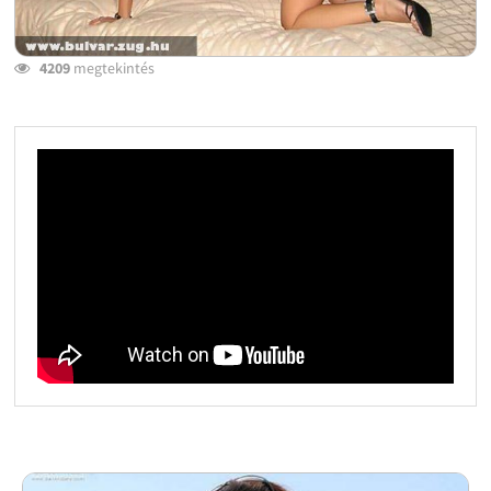
4209
megtekintés