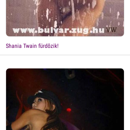
Shania Twain fürdõzik!