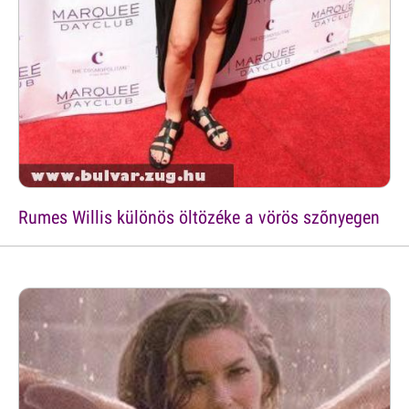
Rumes Willis különös öltözéke a vörös szõnyegen