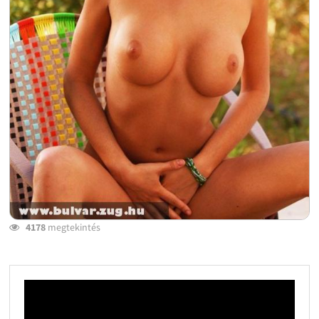
4178
megtekintés