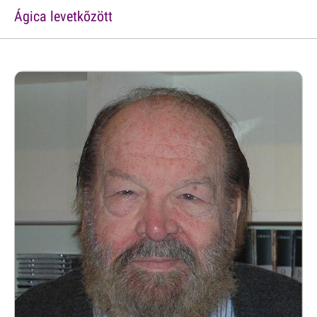
Ágica levetkõzött