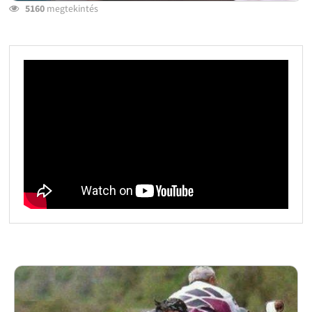
5160
megtekintés