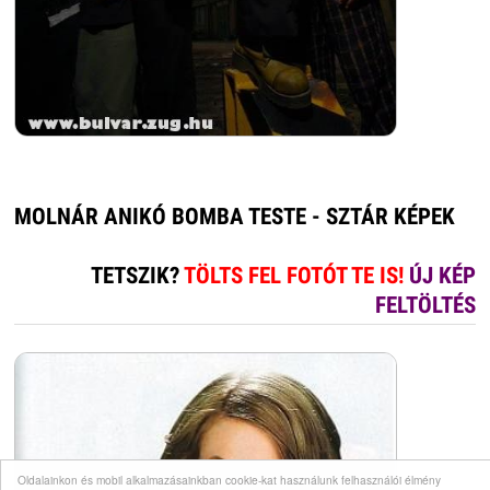
MOLNÁR ANIKÓ BOMBA TESTE - SZTÁR KÉPEK
TETSZIK?
TÖLTS FEL FOTÓT TE IS!
ÚJ KÉP
FELTÖLTÉS
Oldalainkon és mobil alkalmazásainkban cookie-kat használunk felhasználói élmény