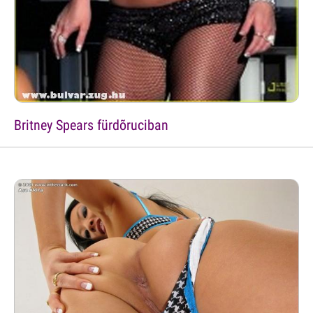
Britney Spears fürdõruciban