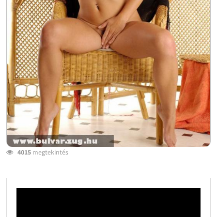
4015
megtekintés