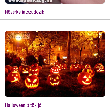
Nõvérke játszadozik
Halloween :) tök jó