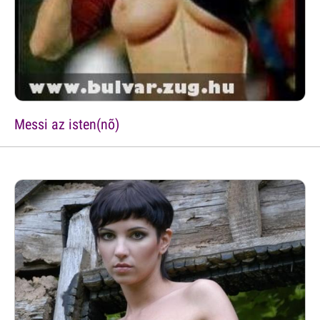
Messi az isten(nõ)