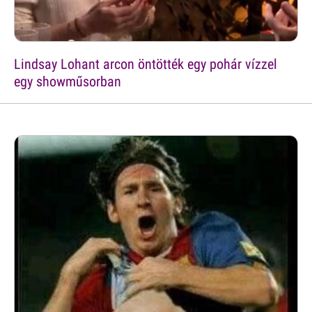
Lindsay Lohant arcon öntötték egy pohár vízzel
egy showműsorban