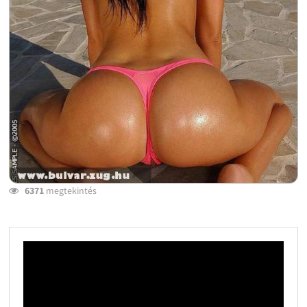
6371
megtekintés