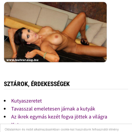
SZTÁROK, ÉRDEKESSÉGEK
Kutyaszeretet
Tavasszal emeletesen járnak a kutyák
Az ikrek egymás kezét fogva jöttek a világra
Kutya
Oldalainkon és mobil alkalmazásainkban cookie-kat használunk felhasználói élmény