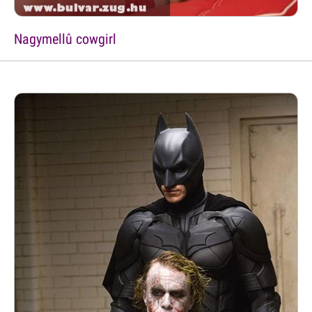
Nagymellû cowgirl