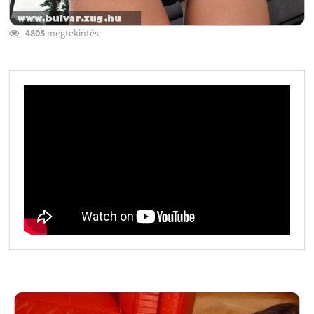
4805
megtekintés