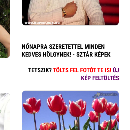
NŐNAPRA SZERETETTEL MINDEN
KEDVES HÖLGYNEK! - SZTÁR KÉPEK
TETSZIK?
TÖLTS FEL FOTÓT TE IS!
ÚJ
KÉP FELTÖLTÉS