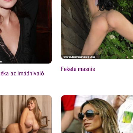
Fekete masnis
Réka az imádnivaló