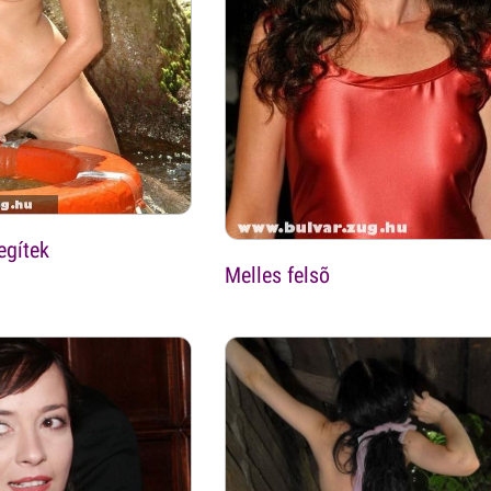
egítek
Melles felsõ