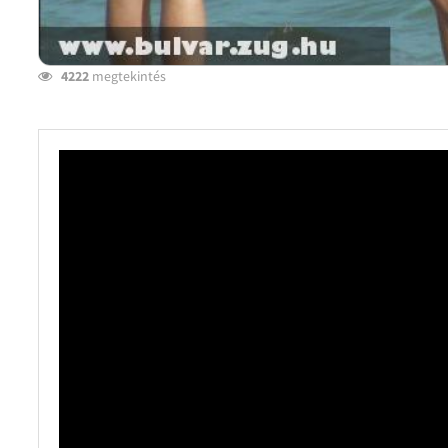
4222
megtekintés