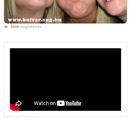
5904
megtekintés