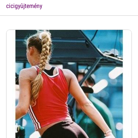
cicigyûjtemény