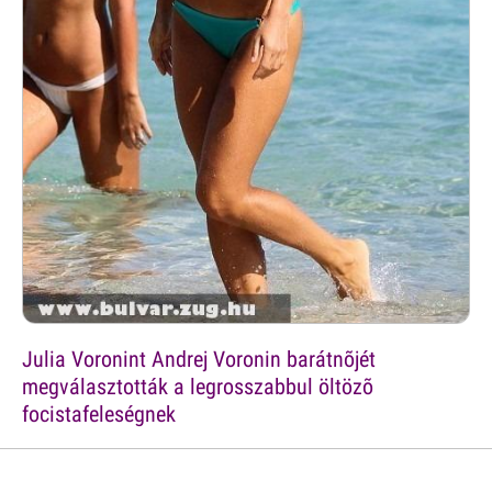
Julia Voronint Andrej Voronin barátnõjét
megválasztották a legrosszabbul öltözõ
focistafeleségnek