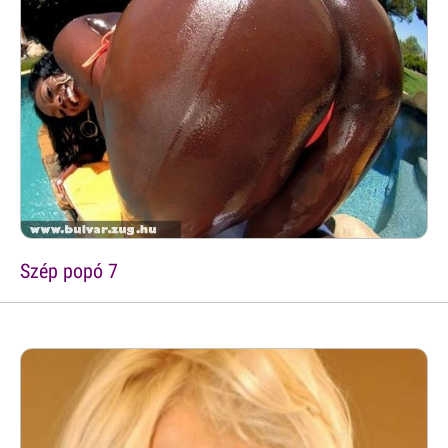
Szép popó 7