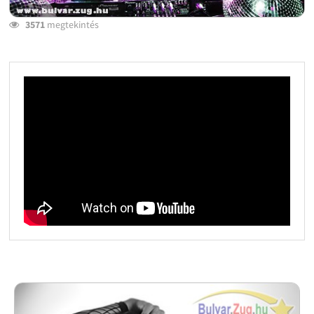
3571
megtekintés