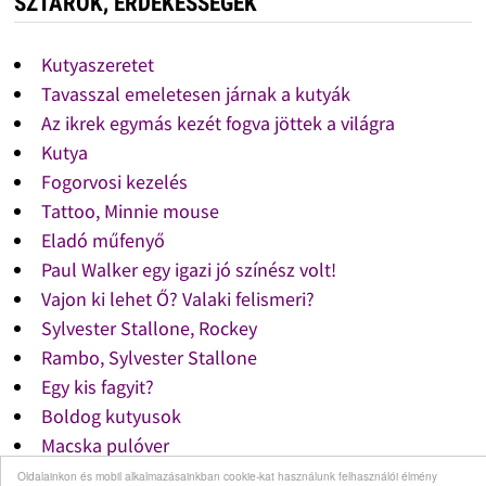
SZTÁROK, ÉRDEKESSÉGEK
Kutyaszeretet
Tavasszal emeletesen járnak a kutyák
Az ikrek egymás kezét fogva jöttek a világra
Kutya
Fogorvosi kezelés
Tattoo, Minnie mouse
Eladó műfenyő
Paul Walker egy igazi jó színész volt!
Vajon ki lehet Ő? Valaki felismeri?
Sylvester Stallone, Rockey
Rambo, Sylvester Stallone
Egy kis fagyit?
Boldog kutyusok
Macska pulóver
Süni őszi etetése
Oldalainkon és mobil alkalmazásainkban cookie-kat használunk felhasználói élmény