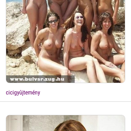
cicigyûjtemény