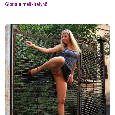
Glória a mellkirálynõ