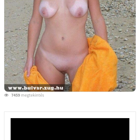
7459
megtekintés