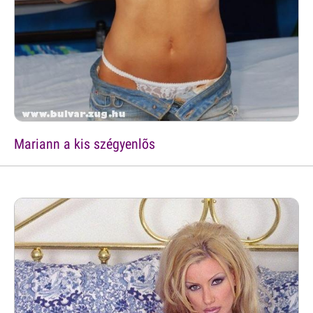
Mariann a kis szégyenlõs