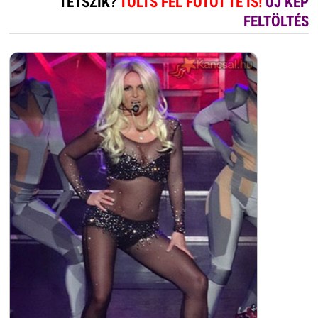
TETSZIK?
TÖLTS FEL FOTÓT TE IS!
ÚJ KÉP
FELTÖLTÉS