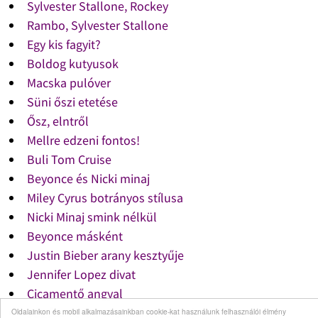
Sylvester Stallone, Rockey
Rambo, Sylvester Stallone
Egy kis fagyit?
Boldog kutyusok
Macska pulóver
Süni őszi etetése
Ősz, elntről
Mellre edzeni fontos!
Buli Tom Cruise
Beyonce és Nicki minaj
Miley Cyrus botrányos stílusa
Nicki Minaj smink nélkül
Beyonce másként
Justin Bieber arany kesztyűje
Jennifer Lopez divat
Cicamentő angyal
Jógázz Te is a munkahelyeden!
Oldalainkon és mobil alkalmazásainkban cookie-kat használunk felhasználói élmény