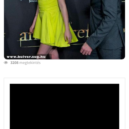
3208
megtekintés