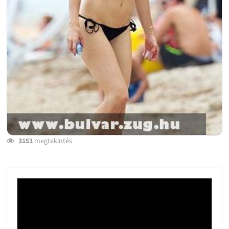
3151
megtekintés