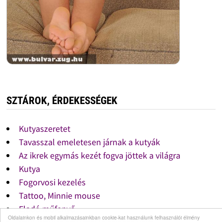
SZTÁROK, ÉRDEKESSÉGEK
Kutyaszeretet
Tavasszal emeletesen járnak a kutyák
Az ikrek egymás kezét fogva jöttek a világra
Kutya
Fogorvosi kezelés
Tattoo, Minnie mouse
Eladó műfenyő
Oldalainkon és mobil alkalmazásainkban cookie-kat használunk felhasználói élmény