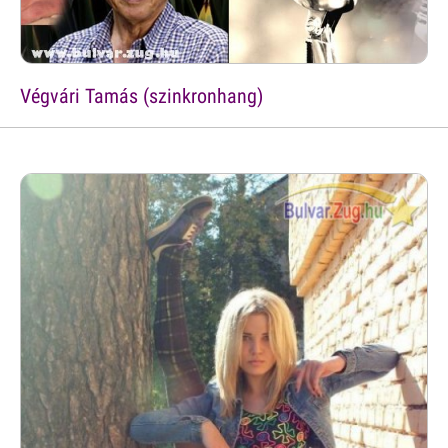
Végvári Tamás (szinkronhang)