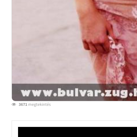
3671
megtekintés