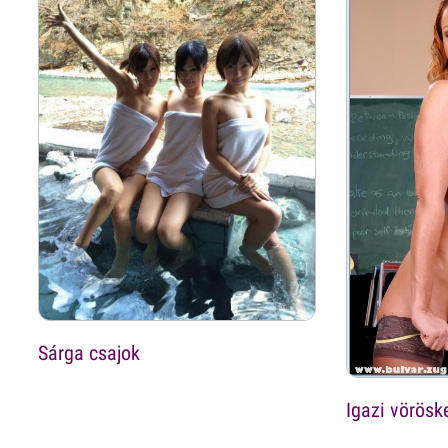
Sárga csajok
Igazi vörösk