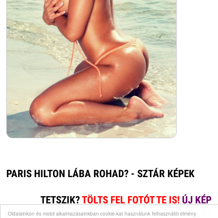
PARIS HILTON LÁBA ROHAD? - SZTÁR KÉPEK
TETSZIK?
TÖLTS FEL FOTÓT TE IS!
ÚJ KÉP
FELTÖLTÉS
Oldalainkon és mobil alkalmazásainkban cookie-kat használunk felhasználói élmény