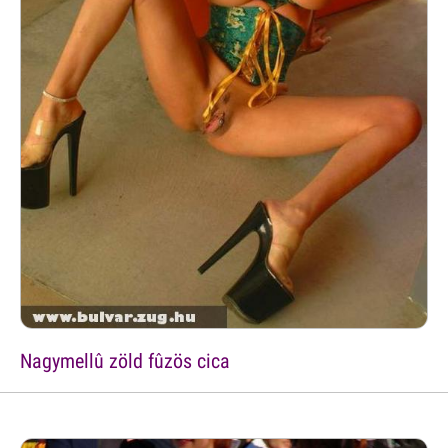
Nagymellû zöld fûzös cica