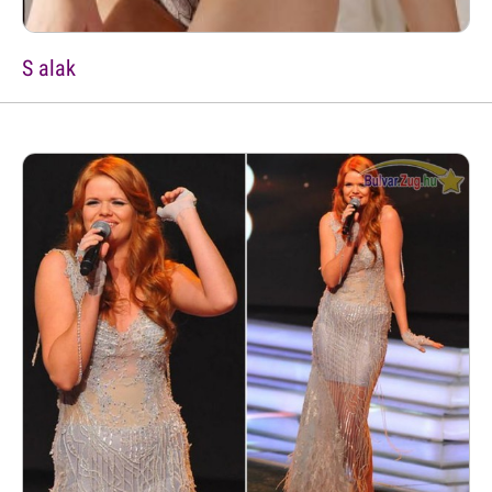
S alak