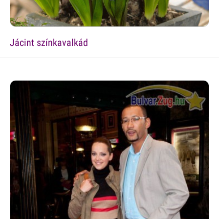
Jácint színkavalkád