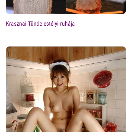
Krasznai Tünde estélyi ruhája