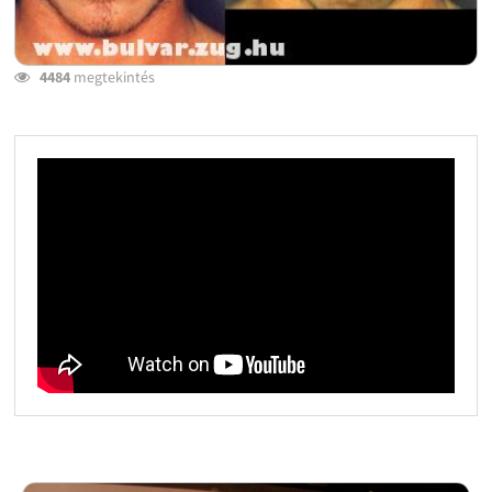
4484
megtekintés