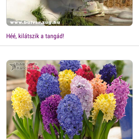
Héé, kilátszik a tangád!