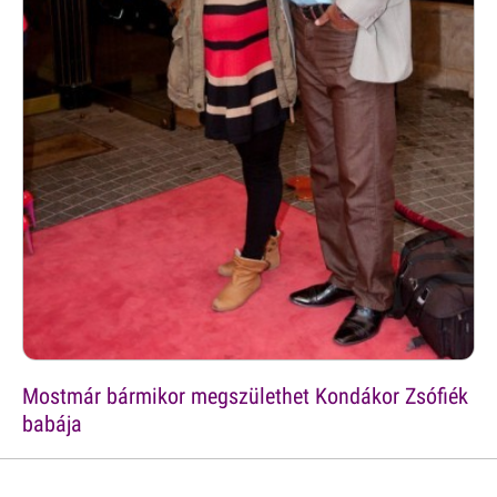
Mostmár bármikor megszülethet Kondákor Zsófiék
babája