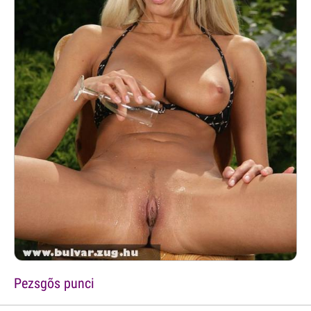
Pezsgõs punci