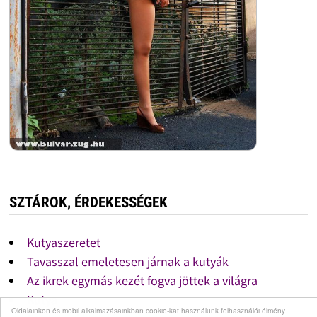
SZTÁROK, ÉRDEKESSÉGEK
Kutyaszeretet
Tavasszal emeletesen járnak a kutyák
Az ikrek egymás kezét fogva jöttek a világra
Kutya
Oldalainkon és mobil alkalmazásainkban cookie-kat használunk felhasználói élmény