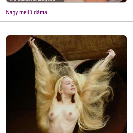
Nagy mellû dáma