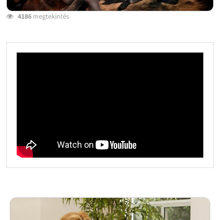
4186
megtekintés