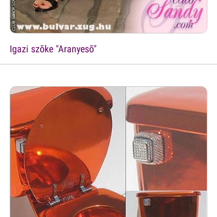
Igazi szõke "Aranyesõ"