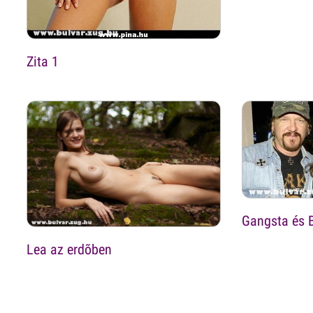
Zita 1
Gangsta és B
Lea az erdõben