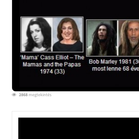
2868
megtekintés