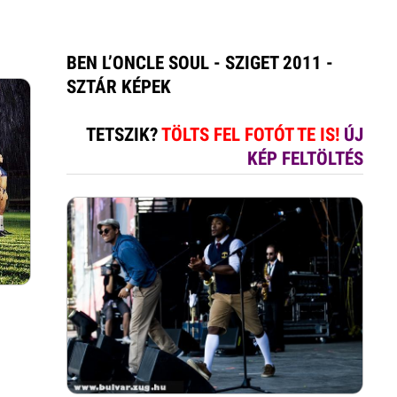
BEN L’ONCLE SOUL - SZIGET 2011 -
SZTÁR KÉPEK
TETSZIK?
TÖLTS FEL FOTÓT TE IS!
ÚJ
KÉP FELTÖLTÉS