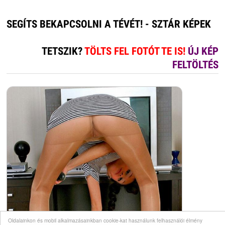
SEGÍTS BEKAPCSOLNI A TÉVÉT! - SZTÁR KÉPEK
TETSZIK?
TÖLTS FEL FOTÓT TE IS!
ÚJ KÉP
FELTÖLTÉS
Oldalainkon és mobil alkalmazásainkban cookie-kat használunk felhasználói élmény