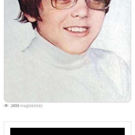
2850
megtekintés