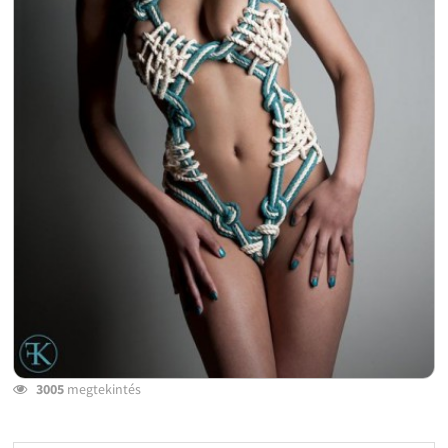
3005
megtekintés