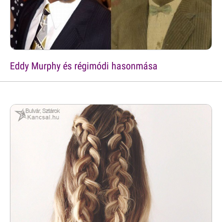
Eddy Murphy és régimódi hasonmása