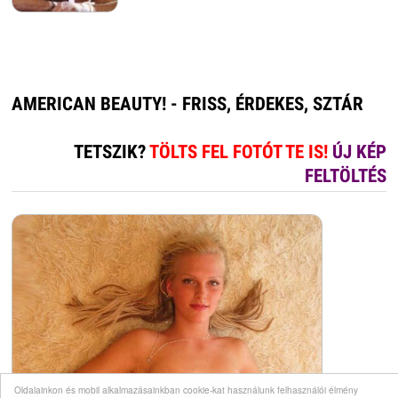
AMERICAN BEAUTY! - FRISS, ÉRDEKES, SZTÁR
TETSZIK?
TÖLTS FEL FOTÓT TE IS!
ÚJ KÉP
FELTÖLTÉS
Oldalainkon és mobil alkalmazásainkban cookie-kat használunk felhasználói élmény