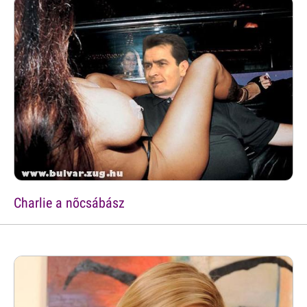
Charlie a nõcsábász