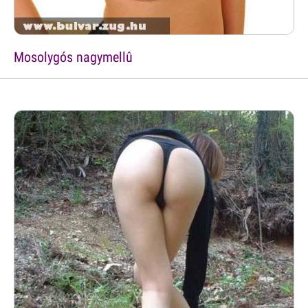
Mosolygós nagymellû