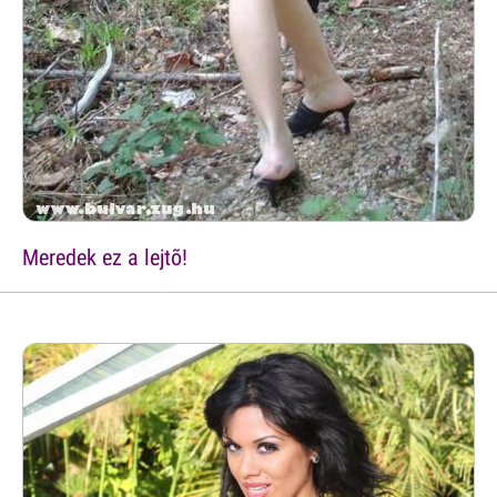
Meredek ez a lejtõ!