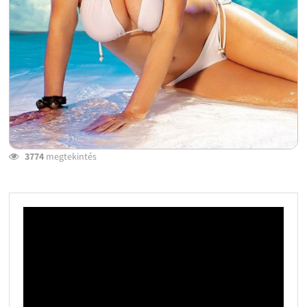
3774
megtekintés