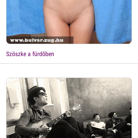
Szöszke a fürdõben