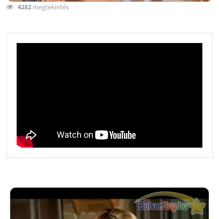
4282
megtekintés