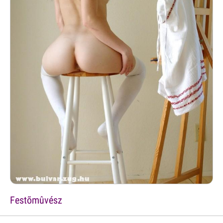
Festõmûvész