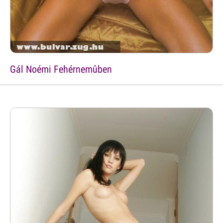
Gál Noémi Fehérnemûben