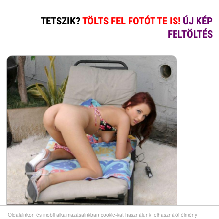
TETSZIK?
TÖLTS FEL FOTÓT TE IS!
ÚJ KÉP
FELTÖLTÉS
Oldalainkon és mobil alkalmazásainkban cookie-kat használunk felhasználói élmény