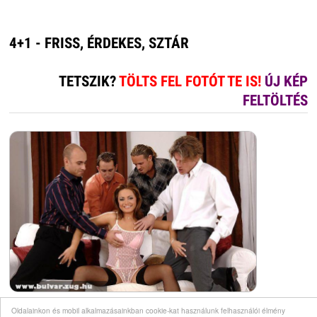
4+1 - FRISS, ÉRDEKES, SZTÁR
TETSZIK?
TÖLTS FEL FOTÓT TE IS!
ÚJ KÉP
FELTÖLTÉS
Oldalainkon és mobil alkalmazásainkban cookie-kat használunk felhasználói élmény