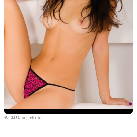
3182
megtekintés