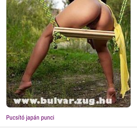
Pucsító japán punci