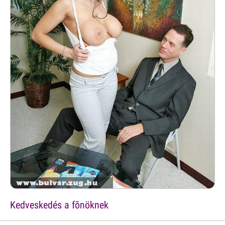
Kedveskedés a fõnöknek