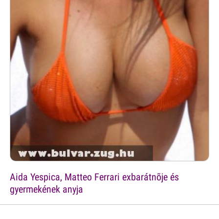
Aida Yespica, Matteo Ferrari exbarátnõje és
gyermekének anyja