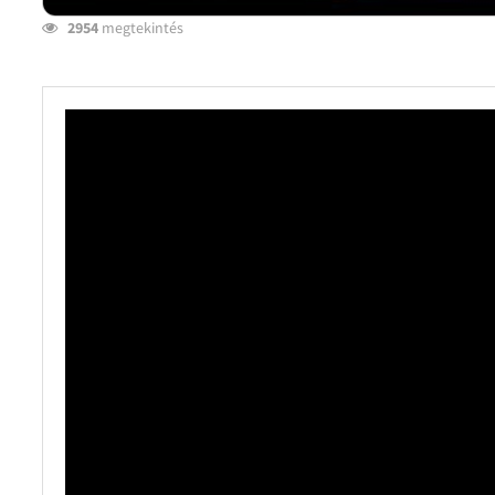
2954
megtekintés