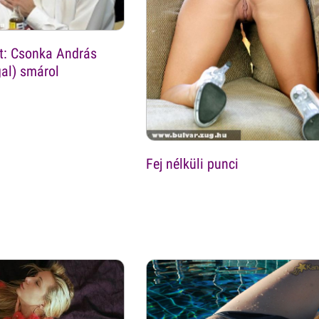
at: Csonka András
al) smárol
Fej nélküli punci