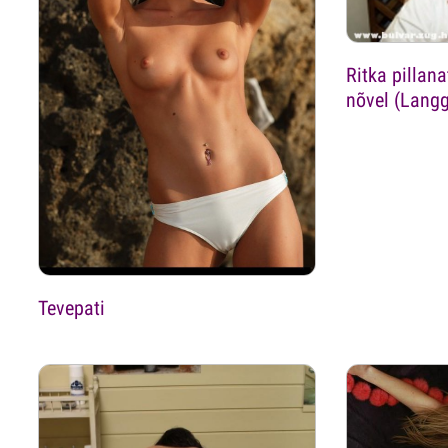
Ritka pillan
nõvel (Langg
Tevepati