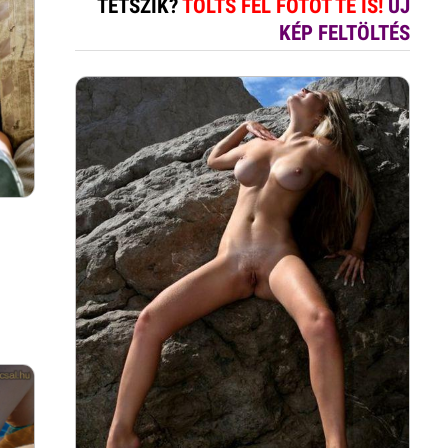
TETSZIK?
TÖLTS FEL FOTÓT TE IS!
ÚJ
KÉP FELTÖLTÉS