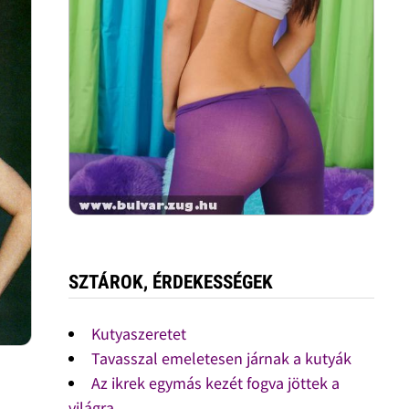
SZTÁROK, ÉRDEKESSÉGEK
Kutyaszeretet
Tavasszal emeletesen járnak a kutyák
Az ikrek egymás kezét fogva jöttek a
világra