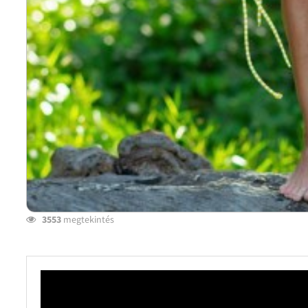
3553
megtekintés