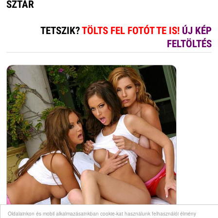
SZTÁR
TETSZIK?
TÖLTS FEL FOTÓT TE IS!
ÚJ KÉP
FELTÖLTÉS
Oldalainkon és mobil alkalmazásainkban cookie-kat használunk felhasználói élmény