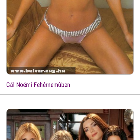
Gál Noémi Fehérnemûben