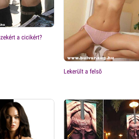
zekért a cicikért?
Lekerült a felsõ