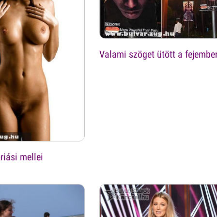
Valami szöget ütött a fejembe
iási mellei