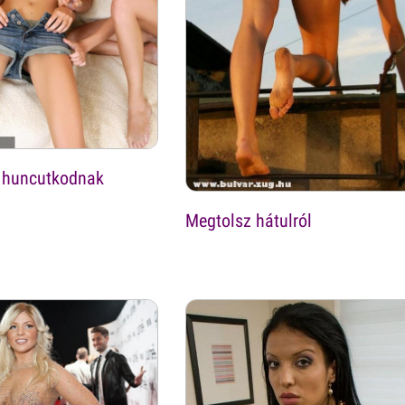
k huncutkodnak
Megtolsz hátulról