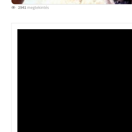
2941
megtekintés