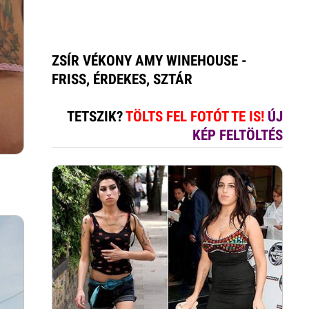
ZSÍR VÉKONY AMY WINEHOUSE -
FRISS, ÉRDEKES, SZTÁR
TETSZIK?
TÖLTS FEL FOTÓT TE IS!
ÚJ
KÉP FELTÖLTÉS