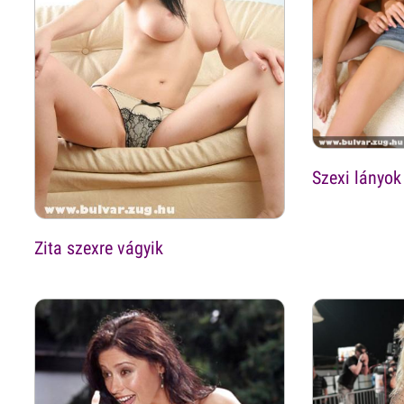
Szexi lányo
Zita szexre vágyik