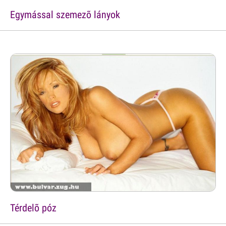
Egymással szemezõ lányok
Térdelõ póz