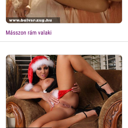
Másszon rám valaki