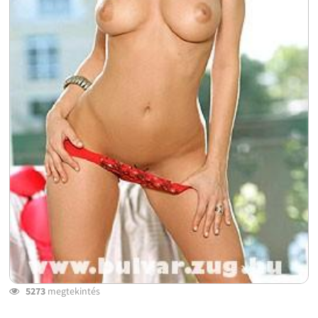
5273
megtekintés