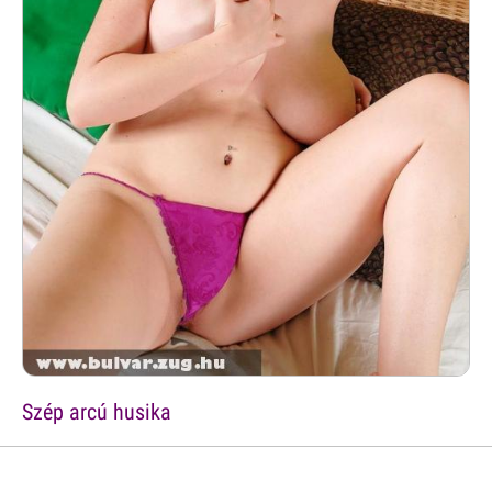
Szép arcú husika