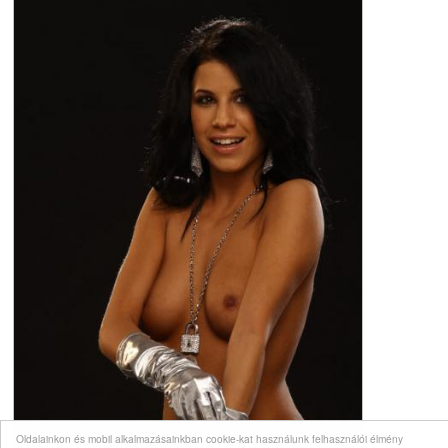
Oldalainkon és mobil alkalmazásainkban cookie-kat használunk felhasználói élmény