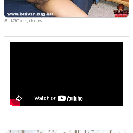
8797
megtekintés