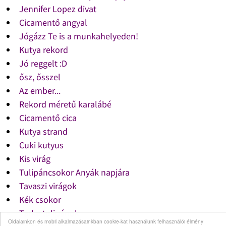
Jennifer Lopez divat
Cicamentő angyal
Jógázz Te is a munkahelyeden!
Kutya rekord
Jó reggelt :D
ősz, ősszel
Az ember...
Rekord méretű karalábé
Cicamentő cica
Kutya strand
Cuki kutyus
Kis virág
Tulipáncsokor Anyák napjára
Tavaszi virágok
Kék csokor
Tarka tulipánok
Oldalainkon és mobil alkalmazásainkban cookie-kat használunk felhasználói élmény