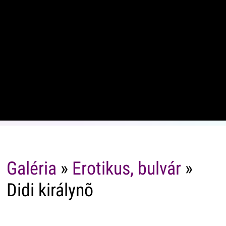
Galéria
»
Erotikus, bulvár
»
Didi királynõ