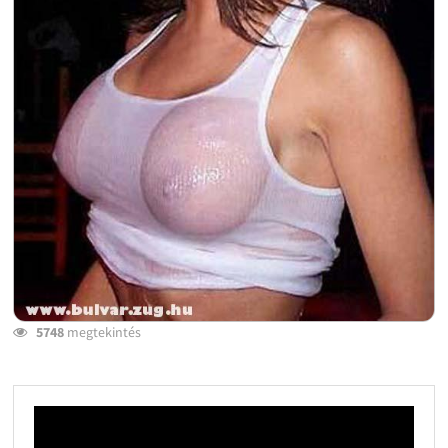
5748
megtekintés