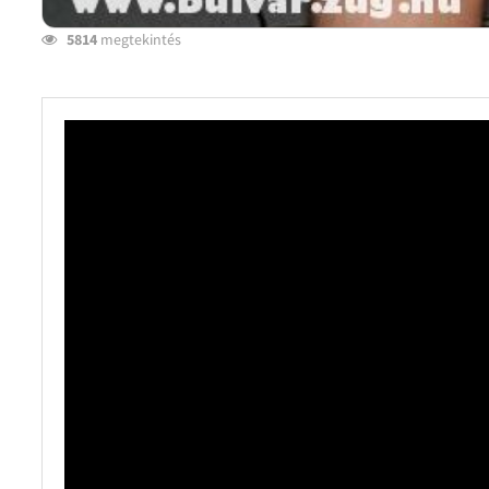
5814
megtekintés