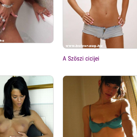
A Szöszi cicijei