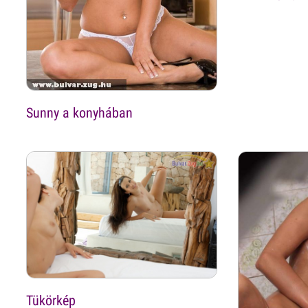
Sunny a konyhában
Tükörkép