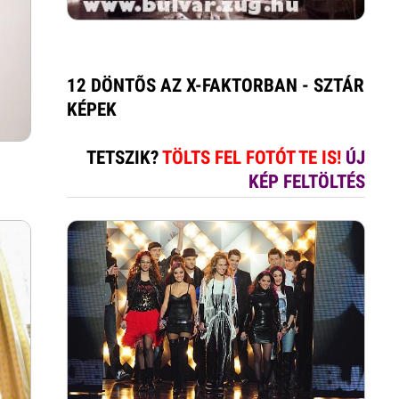
12 DÖNTÕS AZ X-FAKTORBAN - SZTÁR
KÉPEK
TETSZIK?
TÖLTS FEL FOTÓT TE IS!
ÚJ
KÉP FELTÖLTÉS