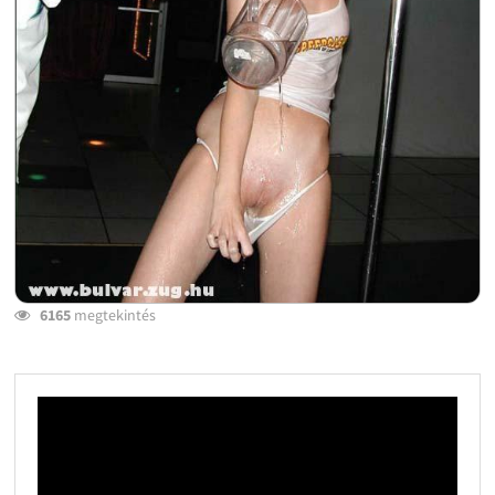
6165
megtekintés