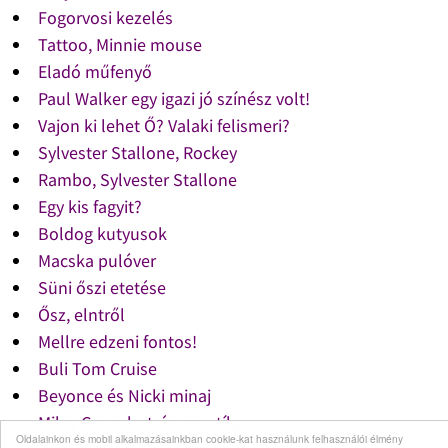
Fogorvosi kezelés
Tattoo, Minnie mouse
Eladó műfenyő
Paul Walker egy igazi jó színész volt!
Vajon ki lehet Ő? Valaki felismeri?
Sylvester Stallone, Rockey
Rambo, Sylvester Stallone
Egy kis fagyit?
Boldog kutyusok
Macska pulóver
Süni őszi etetése
Ősz, elntről
Mellre edzeni fontos!
Buli Tom Cruise
Beyonce és Nicki minaj
Miley Cyrus botrányos stílusa
Oldalainkon és mobil alkalmazásainkban cookie-kat használunk felhasználói élmény