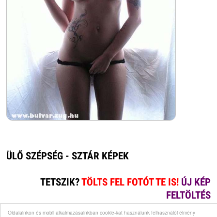
ÜLŐ SZÉPSÉG - SZTÁR KÉPEK
TETSZIK?
TÖLTS FEL FOTÓT TE IS!
ÚJ KÉP
FELTÖLTÉS
Oldalainkon és mobil alkalmazásainkban cookie-kat használunk felhasználói élmény