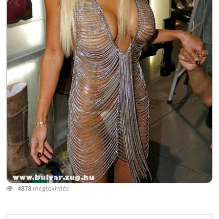
4878
megtekintés